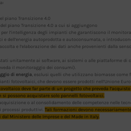
a:
del piano Transizione 4.0
B del piano Transizione 4.0 a cui si aggiungono
ni per l’intelligenza degli impianti che garantiscono il monitor
ci e dell’energia autoprodotta e autoconsumata, o introducon
accolta e l’elaborazione dei dati anche provenienti dalla senso
stati unitamente ai software, ai sistemi o alle piattaforme di c
veda il monitoraggio dei consumi).
ggio di energia
, esclusi quelli che utilizzano biomasse come 
ianti fotovoltaici, che devono essere prodotti nell’Unione Eur
ovoltaico deve far parte di un progetto che preveda l’acquisto
 si possono acquistare solo pannelli fotovoltaici.
l’acquisizione o al consolidamento delle competenze nelle tecn
i processi produttivi.
Tali formazioni devono necessariamente
 dal Ministero delle Imprese e del Made in Italy.