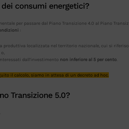
 dei consumi energetici?
mentale per passare dal Piano Transizione 4.0 al Piano Transiz
ondizioni
:
produttiva localizzata nel territorio nazionale, cui si riferisce
o
o,
interessati dall’investimento
non inferiore al 5 per cento
.
ito il calcolo, siamo in attesa di un decreto ad hoc.
ano Transizione 5.0?
.