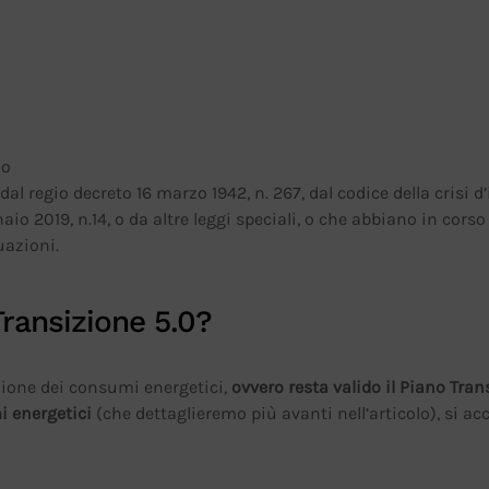
 o
al regio decreto 16 marzo 1942, n. 267, dal codice della crisi 
naio 2019, n.14, o da altre leggi speciali, o che abbiano in cors
uazioni.
Transizione 5.0?
zione dei consumi energetici,
ovvero resta valido il Piano Tran
 energetici
(che dettaglieremo più avanti nell’articolo), si a