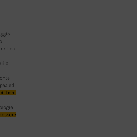
aggio
o
ristica
ui al
fonte
opea ed
 di beni
ologie
 essere