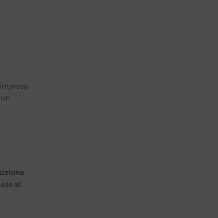
d’impresa
o un
sizione
ccede
al