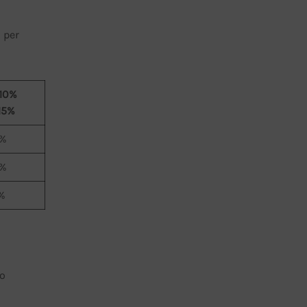
 per
 10%
 15%
%
%
%
no