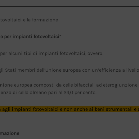
otovoltaici e la formazione
e per impianti fotovoltaici”
er alcuni tipi di impianti fotovoltaici, ovvero:
gli Stati membri dell’Unione europea con un’efficienza a livello
nione europea composti da celle bifacciali ad eterogiunzione d
enza di cella almeno pari al 24,0 per cento.
a agli impianti fotovoltaici e non anche ai beni strumentali e 
ormazione