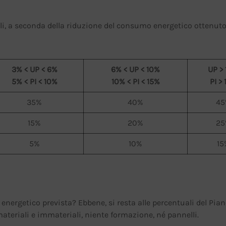
ali, a seconda della riduzione del consumo energetico ottenuto
3% < UP < 6%
6% < UP < 10%
UP >
5% < PI < 10%
10% < PI < 15%
PI >
35%
40%
45
15%
20%
25
5%
10%
15
ergetico prevista? Ebbene, si resta alle percentuali del Pia
ateriali e immateriali, niente formazione, né pannelli.