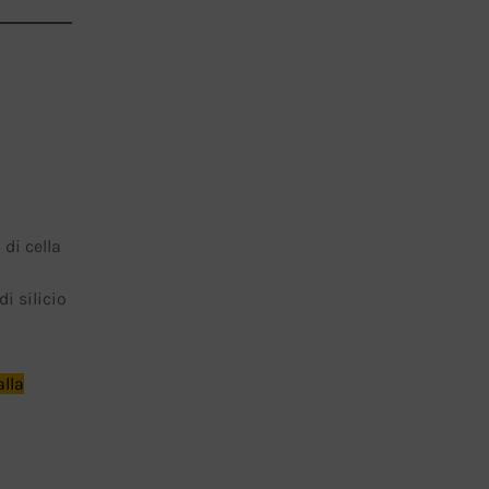
 di cella
i silicio
alla