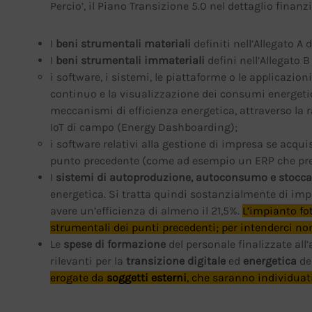
Percio’, il Piano Transizione 5.0 nel dettaglio finanzi
I
beni strumentali materiali
definiti nell’Allegato A 
I
beni strumentali immateriali
defini nell’Allegato 
i software, i sistemi, le piattaforme o le applicazio
continuo e la visualizzazione dei consumi energeti
meccanismi di efficienza energetica, attraverso la r
IoT di campo (Energy Dashboarding);
i software relativi alla gestione di impresa se acqui
punto precedente (come ad esempio un ERP che pre
I
sistemi di autoproduzione, autoconsumo e stocca
energetica. Si tratta quindi sostanzialmente di imp
avere un’efficienza di almeno il 21,5%.
L’impianto fot
strumentali dei punti precedenti; per intenderci non
Le
spese di formazione
del personale finalizzate al
rilevanti per la
transizione digitale
ed
energetica
de
erogate da
soggetti esterni
, che saranno individuati